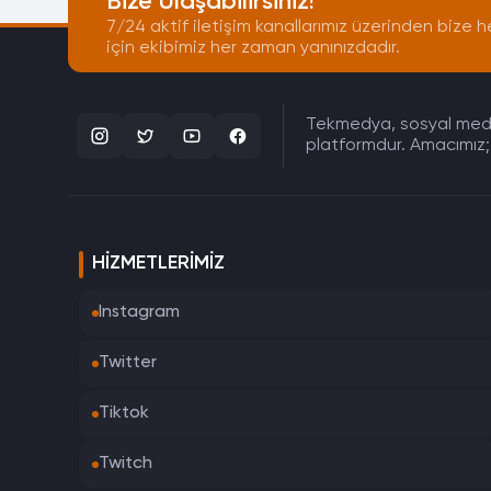
Bize Ulaşabilirsiniz!
7/24 aktif iletişim kanallarımız üzerinden bize h
için ekibimiz her zaman yanınızdadır.
Tekmedya, sosyal medya 
platformdur. Amacımız; 
HIZMETLERIMIZ
Instagram
Twitter
Tiktok
Twitch