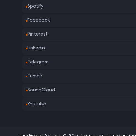
Spotify
Facebook
Pinterest
Linkedin
Telegram
Tumblr
SoundCloud
Youtube
Tüm Hakları Saklıdır. © 2025 Tekmedya – Dijital Hizme