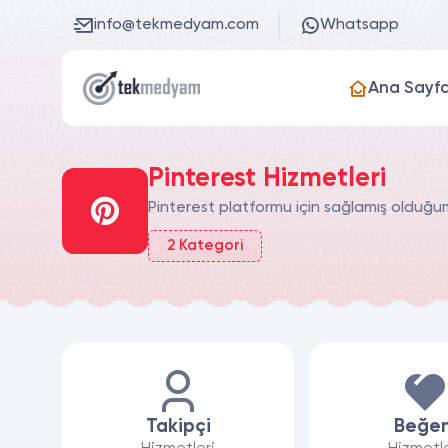
info@tekmedyam.com
Whatsapp
Ana Sayf
Pinterest Hizmetleri
Pinterest platformu için sağlamış olduğumuz 
2
Kategori
Takipçi
Beğen